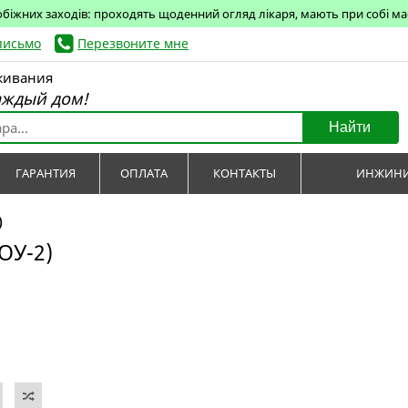
обіжних заходів: проходять щоденний огляд лікаря, мають при собі маск
письмо
Перезвоните мне
живания
аждый дом!
Найти
ГАРАНТИЯ
ОПЛАТА
КОНТАКТЫ
ИНЖИНИ
)
ОУ-2)