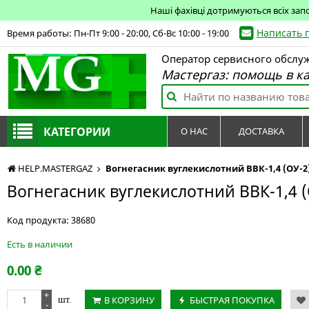
Наші фахівці дотримуються всіх зап
Написать 
Время работы: Пн-Пт 9:00 - 20:00, Сб-Вс 10:00 - 19:00
Оператор сервисного обслу
Мастергаз: помощь в к
КАТЕГОРИИ
О НАС
ДОСТАВКА
HELP.MASTERGAZ
Вогнегасник вуглекислотний ВВК-1,4 (ОУ-2
Вогнегасник вуглекислотний ВВК-1,4 (
Код продукта:
38680
Есть в наличии
0.00
₴
+
В КОРЗИНУ
БЫСТРАЯ ПОКУПКА
шт.
-