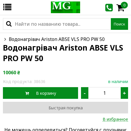
0
Поиск
Водонагрівач Ariston ABSE VLS PRO PW 50
Водонагрівач Ariston ABSE VLS
PRO PW 50
10060
₴
Код продукта:
38636
в наличии
-
+
В корзину
Быстрая покупка
В избранное
Не можешь определиться? Посоветуйся с друзьями: