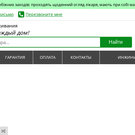
обіжних заходів: проходять щоденний огляд лікаря, мають при собі маск
письмо
Перезвоните мне
живания
аждый дом!
Найти
ГАРАНТИЯ
ОПЛАТА
КОНТАКТЫ
ИНЖИНИ