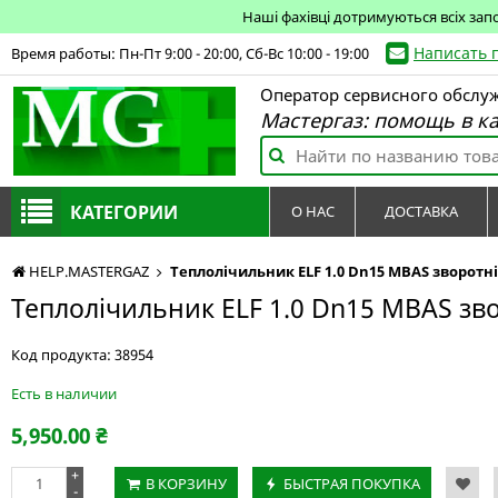
Наші фахівці дотримуються всіх зап
Написать 
Время работы: Пн-Пт 9:00 - 20:00, Сб-Вс 10:00 - 19:00
Оператор сервисного обслу
Мастергаз: помощь в к
КАТЕГОРИИ
О НАС
ДОСТАВКА
HELP.MASTERGAZ
Теплолічильник ELF 1.0 Dn15 MBAS зворотн
Теплолічильник ELF 1.0 Dn15 MBAS зв
Код продукта:
38954
Есть в наличии
5,950.00
₴
+
В КОРЗИНУ
БЫСТРАЯ ПОКУПКА
-