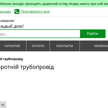
обіжних заходів: проходять щоденний огляд лікаря, мають при собі маск
письмо
Перезвоните мне
живания
аждый дом!
Найти
ГАРАНТИЯ
ОПЛАТА
КОНТАКТЫ
ИНЖИНИ
ій трубопровід
оротній трубопровід