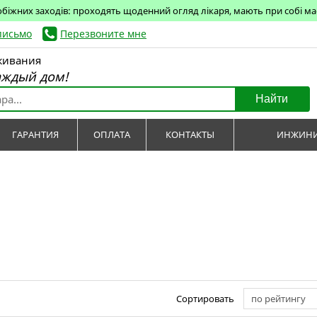
обіжних заходів: проходять щоденний огляд лікаря, мають при собі маск
письмо
Перезвоните мне
живания
аждый дом!
Найти
ГАРАНТИЯ
ОПЛАТА
КОНТАКТЫ
ИНЖИНИ
Сортировать
по рейтингу