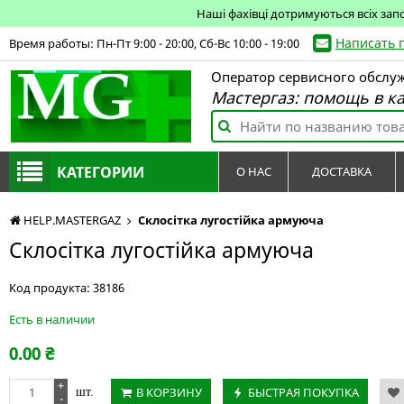
Наші фахівці дотримуються всіх зап
Написать 
Время работы: Пн-Пт 9:00 - 20:00, Сб-Вс 10:00 - 19:00
Оператор сервисного обслу
Мастергаз: помощь в к
КАТЕГОРИИ
О НАС
ДОСТАВКА
HELP.MASTERGAZ
Склосітка лугостійка армуюча
Склосітка лугостійка армуюча
Код продукта:
38186
Есть в наличии
0.00
₴
+
В КОРЗИНУ
БЫСТРАЯ ПОКУПКА
шт.
-