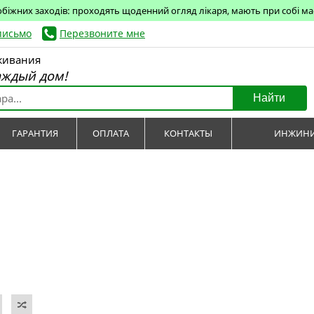
обіжних заходів: проходять щоденний огляд лікаря, мають при собі маск
письмо
Перезвоните мне
живания
аждый дом!
Найти
ГАРАНТИЯ
ОПЛАТА
КОНТАКТЫ
ИНЖИНИ