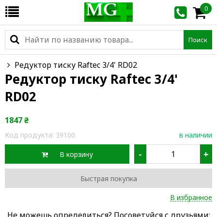
0
Поиск
Редуктор тиску Raftec 3/4' RD02
Редуктор тиску Raftec 3/4'
RD02
1847
₴
Код продукта:
39100
в наличии
-
+
В корзину
Быстрая покупка
В избранное
Не можешь определиться? Посоветуйся с друзьями: