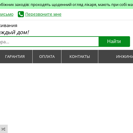
обіжних заходів: проходять щоденний огляд лікаря, мають при собі маск
письмо
Перезвоните мне
живания
аждый дом!
Найти
ГАРАНТИЯ
ОПЛАТА
КОНТАКТЫ
ИНЖИНИ