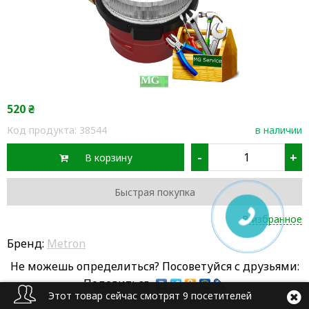
520
₴
Код продукта:
38544
в наличии
-
+
В корзину
Быстрая покупка
В избранное
Бренд:
Metron
Не можешь определиться? Посоветуйся с друзьями:
Поделиться
Этот товар сейчас смотрят 9 посетителей