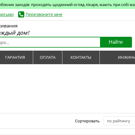
обіжних заходів: проходять щоденний огляд лікаря, мають при собі маск
письмо
Перезвоните мне
живания
аждый дом!
Найти
ГАРАНТИЯ
ОПЛАТА
КОНТАКТЫ
ИНЖИНИ
Сортировать
по рейтингу