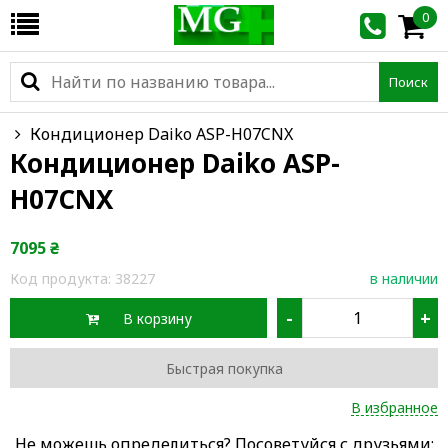
0
Поиск
Кондиционер Daiko ASP-H07CNX
Кондиционер Daiko ASP-
H07CNX
7095
₴
Код продукта:
38227
в наличии
-
+
В корзину
Быстрая покупка
В избранное
Не можешь определиться? Посоветуйся с друзьями: