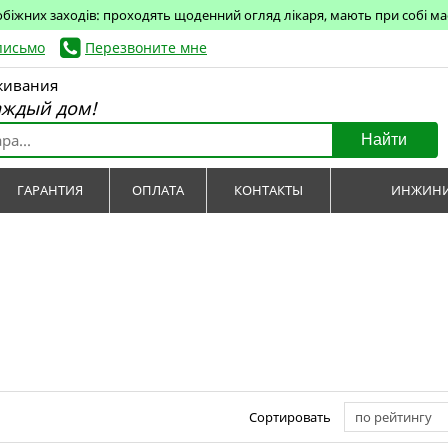
обіжних заходів: проходять щоденний огляд лікаря, мають при собі маск
письмо
Перезвоните мне
живания
аждый дом!
Найти
ГАРАНТИЯ
ОПЛАТА
КОНТАКТЫ
ИНЖИНИ
Сортировать
по рейтингу