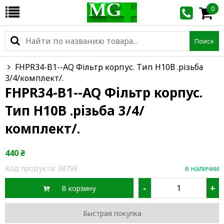
0
Поиск
FHPR34-B1--AQ Фільтр корпус. Тип Н10В .різьба
3/4/комплект/.
FHPR34-B1--AQ Фільтр корпус.
Тип Н10В .різьба 3/4/
комплект/.
440
₴
Код продукта:
38799
в наличии
-
+
В корзину
Быстрая покупка