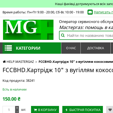
Наші фахівці дотримуються всіх зап
Написать 
Время работы: Пн-Пт 9:00 - 20:00, Сб-Вс 10:00 - 19:00
Оператор сервисного обслу
Мастергаз: помощь в к
КАТЕГОРИИ
О НАС
ДОСТАВКА
HELP.MASTERGAZ
FCCBHD.Картрідж 10" з вугіллям кокосовим
FCCBHD.Картрідж 10" з вугіллям коко
Код продукта:
38241
Есть в наличии
150.00
₴
+
В КОРЗИНУ
БЫСТРАЯ ПОКУПКА
шт.
-