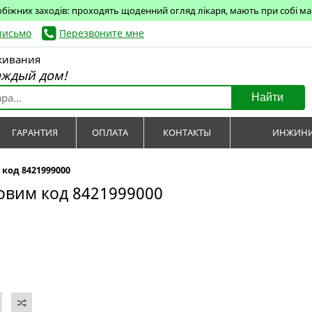
обіжних заходів: проходять щоденний огляд лікаря, мають при собі маск
письмо
Перезвоните мне
живания
аждый дом!
Найти
ГАРАНТИЯ
ОПЛАТА
КОНТАКТЫ
ИНЖИНИ
 код 8421999000
совим код 8421999000