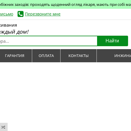
обіжних заходів: проходять щоденний огляд лікаря, мають при собі маск
письмо
Перезвоните мне
живания
аждый дом!
Найти
ГАРАНТИЯ
ОПЛАТА
КОНТАКТЫ
ИНЖИНИ