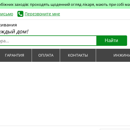
обіжних заходів: проходять щоденний огляд лікаря, мають при собі маск
письмо
Перезвоните мне
живания
аждый дом!
Найти
ГАРАНТИЯ
ОПЛАТА
КОНТАКТЫ
ИНЖИНИ