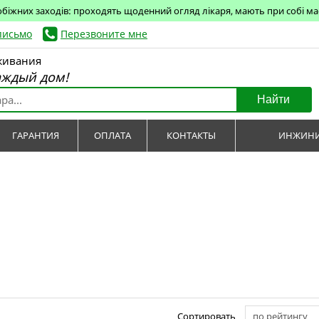
обіжних заходів: проходять щоденний огляд лікаря, мають при собі маск
письмо
Перезвоните мне
живания
аждый дом!
Найти
ГАРАНТИЯ
ОПЛАТА
КОНТАКТЫ
ИНЖИНИ
Сортировать
по рейтингу