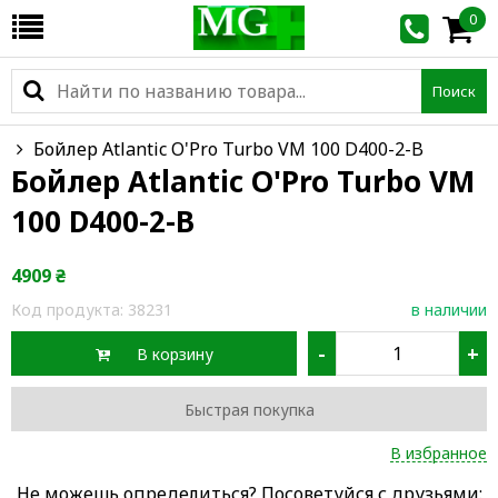
0
Поиск
Бойлер Atlantic O'Pro Turbo VM 100 D400-2-B
Бойлер Atlantic O'Pro Turbo VM
100 D400-2-B
4909
₴
Код продукта:
38231
в наличии
-
+
В корзину
Быстрая покупка
В избранное
Не можешь определиться? Посоветуйся с друзьями: