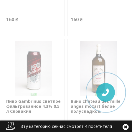
160 ₴
160 ₴
Пиво Gambrinus светлое
Вино chateau des mille
фильтрованное 4.3% 0.5
anges mozart белое
л Словакия
полусладкое.
Эту категорию сейчас смотрят 4 посетителя
45 ₴
160 ₴