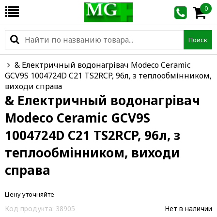
0
Поиск
& Електричный водонагрівач Modeco Ceramic
GCV9S 1004724D C21 TS2RCP, 96л, з теплообмінником,
виходи справа
& Електричный водонагрівач
Modeco Ceramic GCV9S
1004724D C21 TS2RCP, 96л, з
теплообмінником, виходи
справа
Цену уточняйте
Код продукта:
38905
Нет в наличии