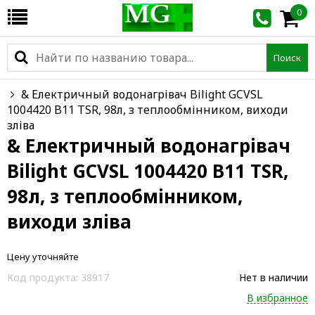
0
Поиск
& Електричный водонагрівач Bilight GCVSL
1004420 B11 TSR, 98л, з теплообмінником, виходи
зліва
& Електричный водонагрівач
Bilight GCVSL 1004420 B11 TSR,
98л, з теплообмінником,
виходи зліва
Цену уточняйте
Код продукта:
38917
Нет в наличии
В избранное