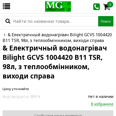
0
Поиск
& Електричный водонагрівач Bilight GCVS 1004420
B11 TSR, 98л, з теплообмінником, виходи справа
& Електричный водонагрівач
Bilight GCVS 1004420 B11 TSR,
98л, з теплообмінником,
виходи справа
Цену уточняйте
Код продукта:
38914
Нет в наличии
В избранное
Сообщите когда появится